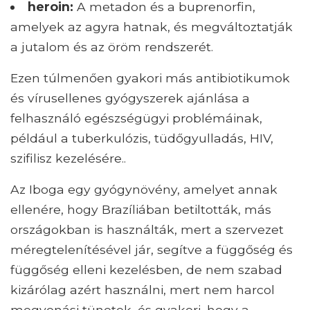
heroin:
A metadon és a buprenorfin,
amelyek az agyra hatnak, és megváltoztatják
a jutalom és az öröm rendszerét.
Ezen túlmenően gyakori más antibiotikumok
és vírusellenes gyógyszerek ajánlása a
felhasználó egészségügyi problémáinak,
például a tuberkulózis, tüdőgyulladás, HIV,
szifilisz kezelésére..
Az Iboga egy gyógynövény, amelyet annak
ellenére, hogy Brazíliában betiltották, más
országokban is használták, mert a szervezet
méregtelenítésével jár, segítve a függőség és
függőség elleni kezelésben, de nem szabad
kizárólag azért használni, mert nem harcol
megvonási tünetek, és gyakori, hogy a