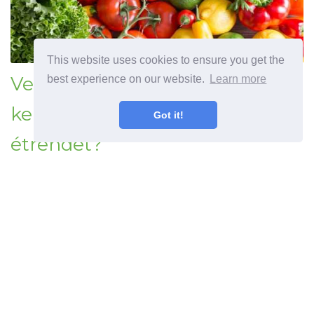
This website uses cookies to ensure you get the
Veganizmus mi ez és hogyan
best experience on our website.
Learn more
kell elvégezni a vegán
Got it!
étrendet?
Korábbi cikk