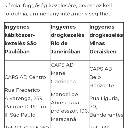
kémiai függőség kezelésére, orvoshoz kell
fordulnia, ám néhány intézmény segíthet:
Ingyenes
Ingyenes
Ingyenes
kábítószer-
drogkezelés
drogkezelés
kezelés São
Rio de
Minas
Paulóban
Janeiróban
Geraisben
CAPS AD
CAPS AD
Mané
CAPS AD Centro
Belo
Garrincha
Horizonte
Rua Frederico
Manoel de
Alvarenga, 259,
Rua Liguria,
Abreu, Rua
Parque D. Pedro
70,
professzor, 196,
II, São Paulo
Bandeirantes
Maracanã
Tel: (11) 3241-5460
Tel .: (31)