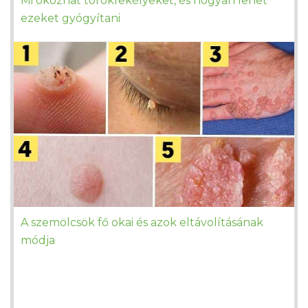
Mi okozhat torokfekélyeket, és hogyan lehet
ezeket gyógyítani
A szemölcsök fő okai és azok eltávolításának
módja