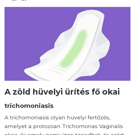
A zöld hüvelyi ürítés fő okai
trichomoniasis
A trichomoniasis olyan hüvelyi fertőzés,
amelyet a protozoan Trichomonas Vaginalis
okoz, és amely nemi úton terjedhet, és ezért