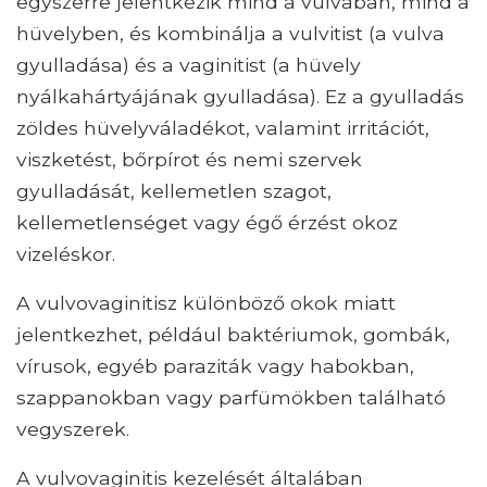
egyszerre jelentkezik mind a vulvaban, mind a
hüvelyben, és kombinálja a vulvitist (a vulva
gyulladása) és a vaginitist (a hüvely
nyálkahártyájának gyulladása). Ez a gyulladás
zöldes hüvelyváladékot, valamint irritációt,
viszketést, bőrpírot és nemi szervek
gyulladását, kellemetlen szagot,
kellemetlenséget vagy égő érzést okoz
vizeléskor.
A vulvovaginitisz különböző okok miatt
jelentkezhet, például baktériumok, gombák,
vírusok, egyéb paraziták vagy habokban,
szappanokban vagy parfümökben található
vegyszerek.
A vulvovaginitis kezelését általában