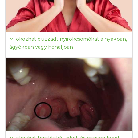
Mi okozhat duzzadt nyirokcsomókat a nyakban,
ágyékban vagy hónaljban