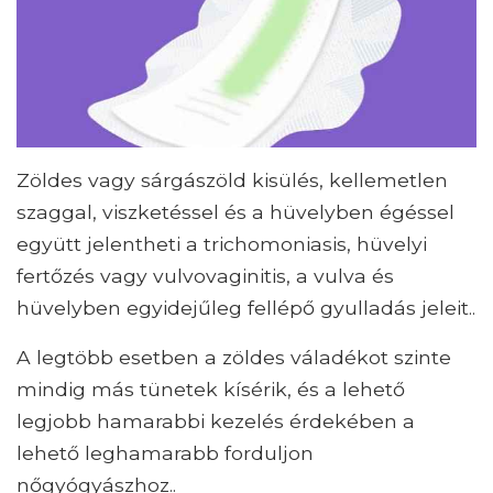
Zöldes vagy sárgászöld kisülés, kellemetlen
szaggal, viszketéssel és a hüvelyben égéssel
együtt jelentheti a trichomoniasis, hüvelyi
fertőzés vagy vulvovaginitis, a vulva és
hüvelyben egyidejűleg fellépő gyulladás jeleit..
A legtöbb esetben a zöldes váladékot szinte
mindig más tünetek kísérik, és a lehető
legjobb hamarabbi kezelés érdekében a
lehető leghamarabb forduljon
nőgyógyászhoz..