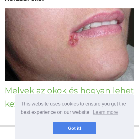
Melyek az okok és hogyan lehet
kezelni a szögletes cheilitist?
This website uses cookies to ensure you get the
best experience on our website.
Learn more
Got it!