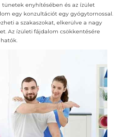
a tünetek enyhítésében és az ízület
lom egy konzultációt egy gyógytornossal.
heti a szakaszokat, elkerülve a nagy
et. Az ízületi fájdalom csökkentésére
lhatók.