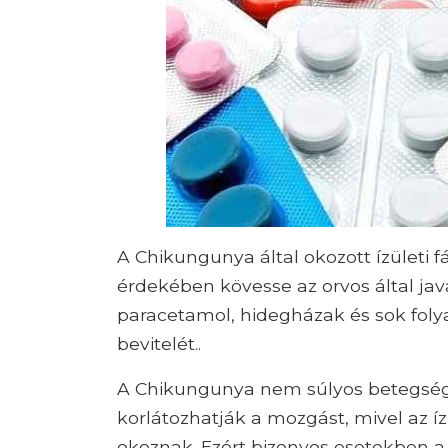
A Chikungunya által okozott ízületi 
érdekében kövesse az orvos által jav
paracetamol, hidegházak és sok folyad
bevitelét..
A Chikungunya nem súlyos betegsé
korlátozhatják a mozgást, mivel az íz
okoznak. Ezért bizonyos esetekben a