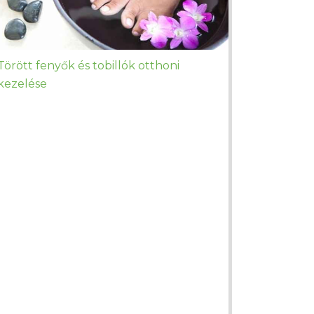
Törött fenyők és tobillók otthoni
kezelése