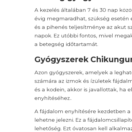
A kezelés általában 7 és 30 nap közöt
évig megmaradhat, szükség esetén ez
és a pihenés teljesítménye az akut s
napok. Ez utóbbi fontos, mivel meg
a betegség időtartamát.
Gyógyszerek Chikungu
Azon gyógyszerek, amelyek a legha
számára az izmok és ízületek fájdal
és a kodein, akkor is javallottak, 
enyhítéséhez..
A fájdalom enyhítésére kezdetben a
lehetne jelezni. Ez a fájdalomcsillap
lehetőség. Ezt óvatosan kell alkalma