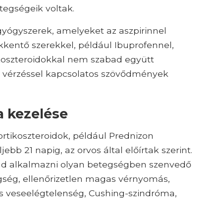
tegségeik voltak.
yógyszerek, amelyeket az aszpirinnel
sökkentő szerekkel, például Ibuprofennel,
ikoszteroidokkal nem szabad együtt
a vérzéssel kapcsolatos szövődmények
a kezelése
rtikoszteroidok, például Prednizon
ebb 21 napig, az orvos által előírtak szerint.
ad alkalmazni olyan betegségben szenvedő
gség, ellenőrizetlen magas vérnyomás,
kus veseelégtelenség, Cushing-szindróma,