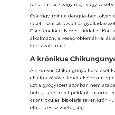
rohamait és / vagy máj- vagy vesebe
Csakúgy, mint a dengue-ban, olyan g
(acetil-szalicilsavval) és gyulladásc
Diklofenakkal, Nimesuliddal és Kort
alkalmazni, a veseproblémákkal és 
kockázata miatt.
A krónikus Chikunguny
A krónikus Chikungunya kezelését ko
alkalmazásával lehet elvégezni legfelj
Ezt a gyógyszert azonban nem szab
betegeknél, mint például cukorbete
csontritkulás, bipoláris zavar, króni
elhízás és szívbetegség..