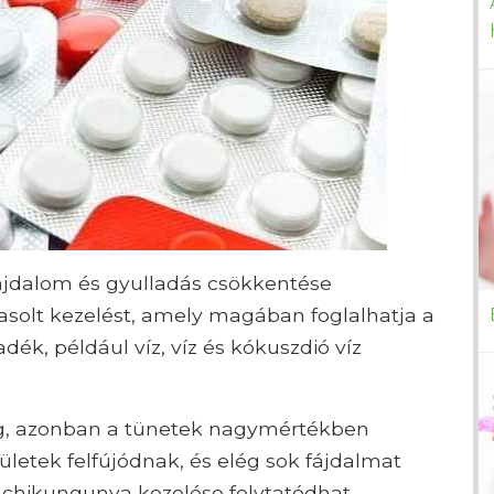
fájdalom és gyulladás csökkentése
asolt kezelést, amely magában foglalhatja a
ék, például víz, víz és kókuszdió víz
g, azonban a tünetek nagymértékben
ületek felfújódnak, és elég sok fájdalmat
 chikungunya kezelése folytatódhat.