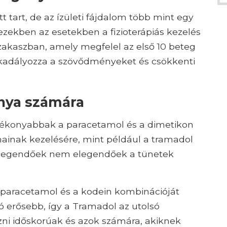
t tart, de az ízületi fájdalom több mint egy
ekben az esetekben a fizioterápiás kezelés
zakaszban, amely megfelel az első 10 beteg
akadályozza a szövődményeket és csökkenti
nya számára
tékonyabbak a paracetamol és a dimetikon
mainak kezelésére, mint például a tramadol
ha elegendőek nem elegendőek a tünetek
 paracetamol és a kodein kombinációját
ító erősebb, így a Tramadol az utolsó
zni időskorúak és azok számára, akiknek