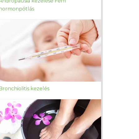
Andropausia kezelése Férfi
hormonpótlás
Bronchiolitis kezelés