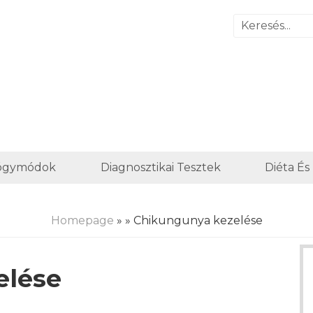
yógymódok
Diagnosztikai Tesztek
Diéta És
Homepage
»
» Chikungunya kezelése
elése