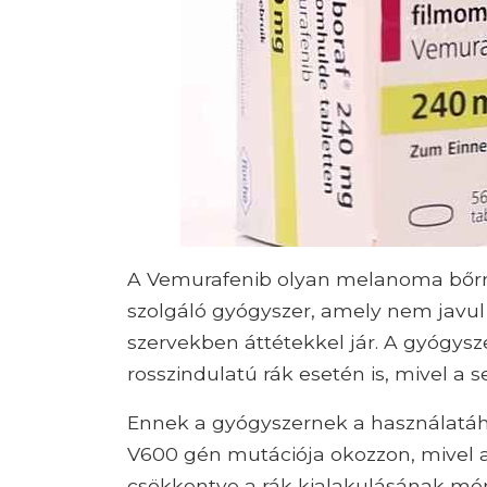
A Vemurafenib olyan melanoma bőrr
szolgáló gyógyszer, amely nem javu
szervekben áttétekkel jár. A gyógys
rosszindulatú rák esetén is, mivel a s
Ennek a gyógyszernek a használatáho
V600 gén mutációja okozzon, mivel a
csökkentve a rák kialakulásának mért