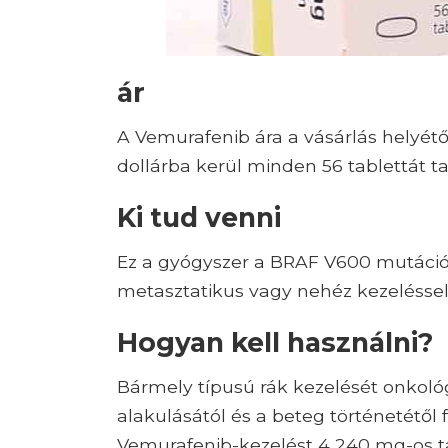
ár
A Vemurafenib ára a vásárlás helyétő
dollárba kerül minden 56 tablettát 
Ki tud venni
Ez a gyógyszer a BRAF V600 mutációr
metasztatikus vagy nehéz kezeléssel.
Hogyan kell használni?
Bármely típusú rák kezelését onkológ
alakulásától és a beteg történetétő
Vemurafenib-kezelést 4 240 mg-os tab