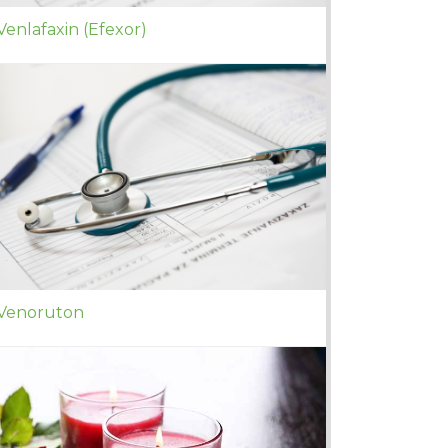
Venlafaxin (Efexor)
Venoruton