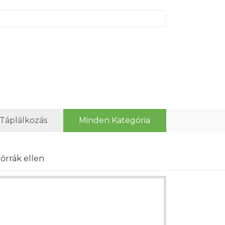
 Táplálkozás
Minden Kategória
őrrák ellen