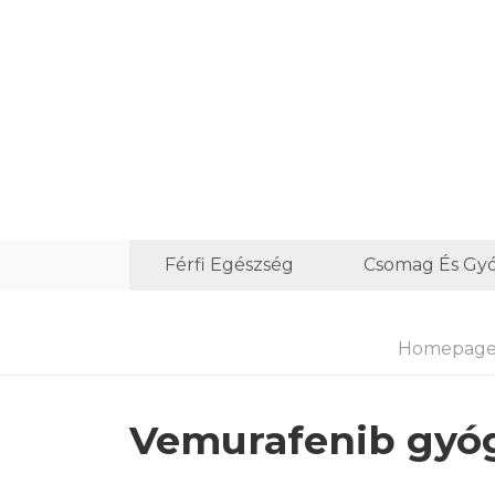
Férfi Egészség
Csomag És G
Homepag
Vemurafenib gyóg