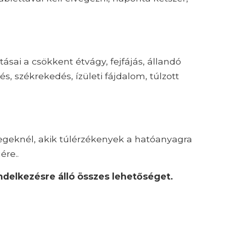
sai a csökkent étvágy, fejfájás, állandó
 székrekedés, ízületi fájdalom, túlzott
tegeknél, akik túlérzékenyek a hatóanyagra
ére..
ndelkezésre álló összes lehetőséget.