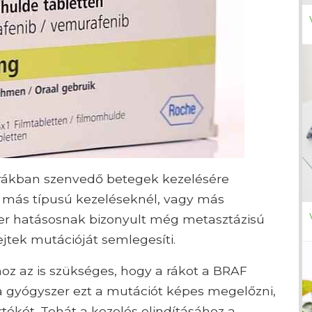
ákban szenvedő betegek kezelésére
l más típusú kezeléseknél, vagy más
zer hatásosnak bizonyult még metasztázisú
ejtek mutációját semlegesíti.
z az is szükséges, hogy a rákot a BRAF
 gyógyszer ezt a mutációt képes megelőzni,
ékét. Tehát a kezelés elindításához a