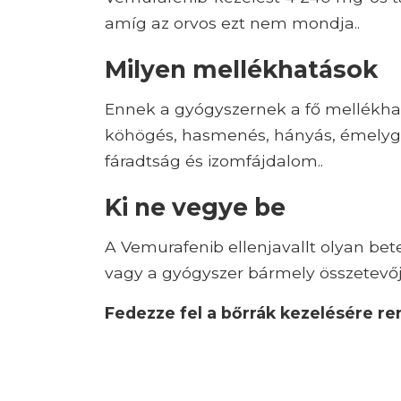
amíg az orvos ezt nem mondja..
Milyen mellékhatások
Ennek a gyógyszernek a fő mellékhatá
köhögés, hasmenés, hányás, émelygés,
fáradtság és izomfájdalom..
Ki ne vegye be
A Vemurafenib ellenjavallt olyan be
vagy a gyógyszer bármely összetevőj
Fedezze fel a bőrrák kezelésére re