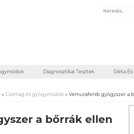
yógymódok
Diagnosztikai Tesztek
Diéta És
e
»
Csomag és gyógymódok
» Vemurafenib gyógyszer a b
yszer a bőrrák ellen