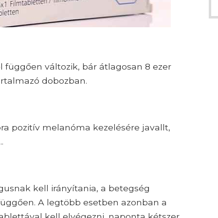
l függően változik, bár átlagosan 8 ezer
tartalmazó dobozban.
a pozitív melanóma kezelésére javallt,
.
usnak kell irányítania, a betegség
l függően. A legtöbb esetben azonban a
lettával kell elvégezni, naponta kétszer,